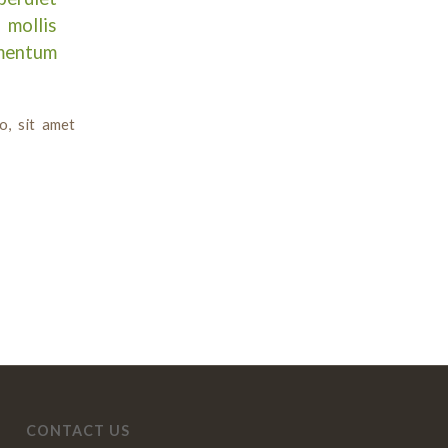
 mollis
ementum
o, sit amet
CONTACT US