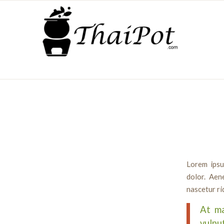
Lorem ipsu
dolor. Aen
nascetur ri
At ma
vulpu