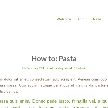
Welcome
About
News
How to: Pasta
/
/
9th February 2011
in
Uncategorized
by
david
m dolor sit amet, consectetuer adipiscing elit. Aenean commodo 
ean massa. Cum sociis natoque penatibus et magnis dis parturi
diculus mus.
ssa quis enim. Donec pede justo, fringilla vel, aliqu
tate eget, arcu. In enim justo, rhoncus ut, imp