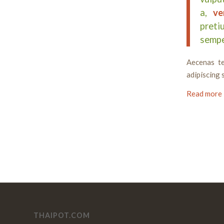
a,
ve
preti
sempe
Aecenas te
adipiscing 
Read more
THAIPOT.COM